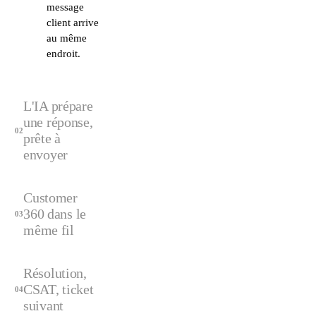
message
client arrive
au même
endroit.
L'IA prépare
une réponse,
02
prête à
envoyer
Customer
360 dans le
03
même fil
Résolution,
CSAT, ticket
04
suivant