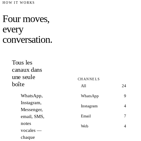
HOW IT WORKS
Four moves,
every
conversation.
Tous les
canaux dans
01
une seule
CHANNELS
boîte
All
24
WhatsApp,
WhatsApp
9
Instagram,
Instagram
4
Messenger,
Email
7
email, SMS,
notes
Web
4
vocales —
chaque